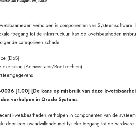
kwetsbaarheden verholpen in componenten van Systeemsoftware. E
okale toegang tot de infrastructuur, kan de kwetsbaarheden misbru
 volgende categorieën schade:
vice (DoS)
 execution (Administrator/Root rechten)
systeemgegevens
036 [1.00] [De kans op misbruik van deze kwetsbaarheid 
den verholpen in Oracle Systems
recent kwetsbaarheden verholpen in componenten van de systee
kt door een kwaadwillende met fysieke toegang tot de hardware of