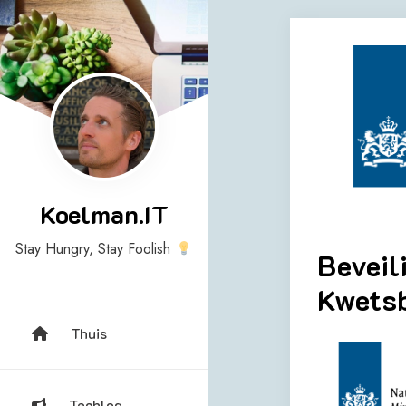
Skip
to
content
Koelman.IT
Stay Hungry, Stay Foolish
Beveil
Kwetsb
Thuis
Techlog