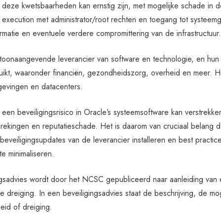
 deze kwetsbaarheden kan ernstig zijn, met mogelijke schade in d
execution met administrator/root rechten en toegang tot systeemge
rmatie en eventuele verdere compromittering van de infrastructuur.
 toonaangevende leverancier van software en technologie, en hun 
uikt, waaronder financiën, gezondheidszorg, overheid en meer. H
gevingen en datacenters.
een beveiligingsrisico in Oracle’s systeemsoftware kan verstrekken
rekingen en reputatieschade. Het is daarom van cruciaal belang d
beveiligingsupdates van de leverancier installeren en best practi
te minimaliseren.
ngsadvies wordt door het NCSC gepubliceerd naar aanleiding van
 dreiging. In een beveiligingsadvies staat de beschrijving, de m
eid of dreiging.