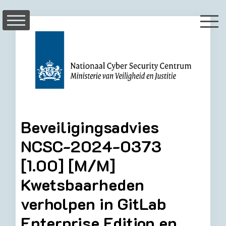
Skip
to
content
Beveiligingsadvies
NCSC-2024-0373
[1.00] [M/M]
Kwetsbaarheden
verholpen in GitLab
Enterprise Edition en