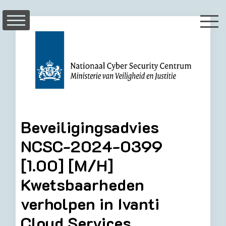
Skip
to
content
Beveiligingsadvies
NCSC-2024-0399
[1.00] [M/H]
Kwetsbaarheden
verholpen in Ivanti
Cloud Services