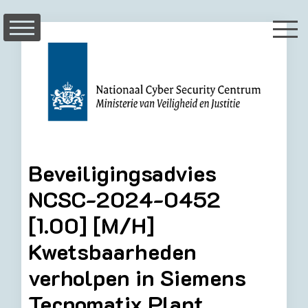
Skip
to
content
Beveiligingsadvies
NCSC-2024-0452
[1.00] [M/H]
Kwetsbaarheden
verholpen in Siemens
Tecnomatix Plant