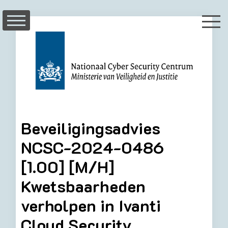
Skip
to
content
Beveiligingsadvies
NCSC-2024-0486
[1.00] [M/H]
Kwetsbaarheden
verholpen in Ivanti
Cloud Security