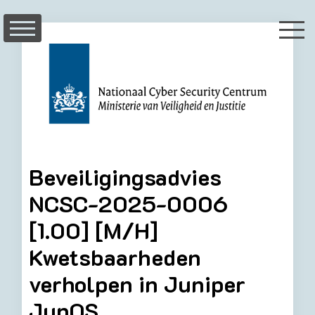
Skip
to
content
Beveiligingsadvies
NCSC-2025-0006
[1.00] [M/H]
Kwetsbaarheden
verholpen in Juniper
JunOS