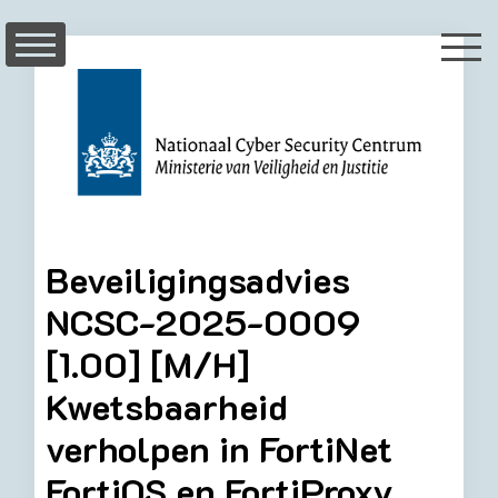
Skip
to
content
Beveiligingsadvies
NCSC-2025-0009
[1.00] [M/H]
Kwetsbaarheid
verholpen in FortiNet
FortiOS en FortiProxy