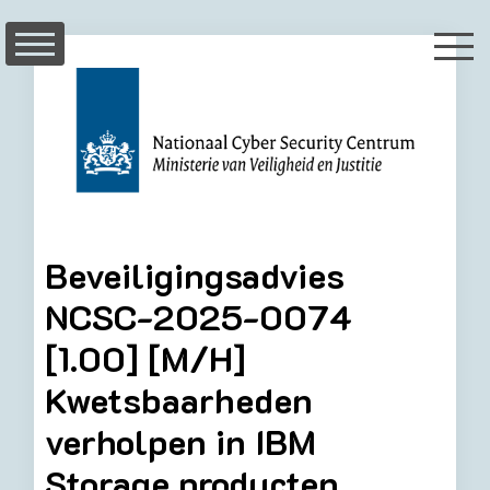
Skip
to
content
Beveiligingsadvies
NCSC-2025-0074
[1.00] [M/H]
Kwetsbaarheden
verholpen in IBM
Storage producten