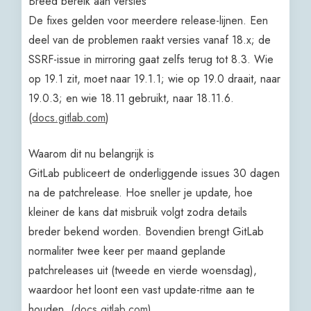
Breed bereik aan versies
De fixes gelden voor meerdere release-lijnen. Een
deel van de problemen raakt versies vanaf 18.x; de
SSRF-issue in mirroring gaat zelfs terug tot 8.3. Wie
op 19.1 zit, moet naar 19.1.1; wie op 19.0 draait, naar
19.0.3; en wie 18.11 gebruikt, naar 18.11.6.
(
docs.gitlab.com
)
Waarom dit nu belangrijk is
GitLab publiceert de onderliggende issues 30 dagen
na de patchrelease. Hoe sneller je update, hoe
kleiner de kans dat misbruik volgt zodra details
breder bekend worden. Bovendien brengt GitLab
normaliter twee keer per maand geplande
patchreleases uit (tweede en vierde woensdag),
waardoor het loont een vast update-ritme aan te
houden. (
docs.gitlab.com
)