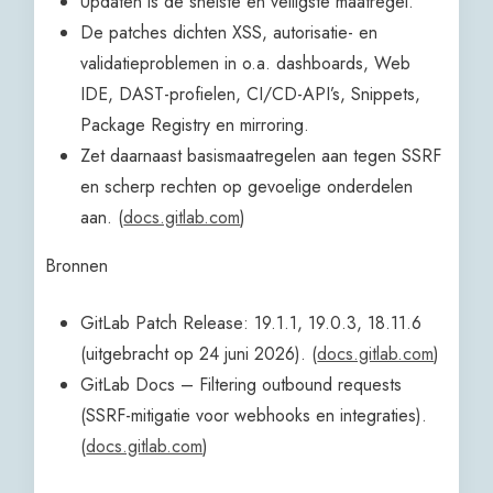
Updaten is de snelste en veiligste maatregel.
De patches dichten XSS, autorisatie- en
validatieproblemen in o.a. dashboards, Web
IDE, DAST-profielen, CI/CD-API’s, Snippets,
Package Registry en mirroring.
Zet daarnaast basismaatregelen aan tegen SSRF
en scherp rechten op gevoelige onderdelen
aan. (
docs.gitlab.com
)
Bronnen
GitLab Patch Release: 19.1.1, 19.0.3, 18.11.6
(uitgebracht op 24 juni 2026). (
docs.gitlab.com
)
GitLab Docs – Filtering outbound requests
(SSRF-mitigatie voor webhooks en integraties).
(
docs.gitlab.com
)