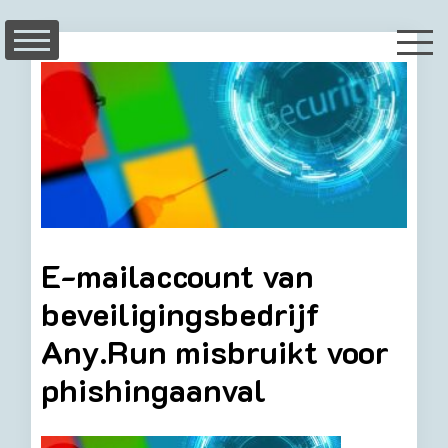
Skip
to
content
E-mailaccount van
beveiligingsbedrijf
Any.Run misbruikt voor
phishingaanval