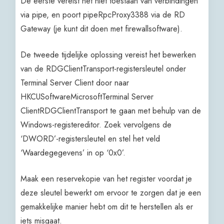
De eerste vereist het niet toestaan van verbindingen
via pipe, en poort pipeRpcProxy3388 via de RD
Gateway (je kunt dit doen met firewallsoftware).
De tweede tijdelijke oplossing vereist het bewerken
van de RDGClientTransport-registersleutel onder
Terminal Server Client door naar
HKCUSoftwareMicrosoftTerminal Server
ClientRDGClientTransport te gaan met behulp van de
Windows-registereditor. Zoek vervolgens de
‘DWORD’-registersleutel en stel het veld
‘Waardegegevens’ in op ‘0x0’.
Maak een reservekopie van het register voordat je
deze sleutel bewerkt om ervoor te zorgen dat je een
gemakkelijke manier hebt om dit te herstellen als er
iets misgaat.