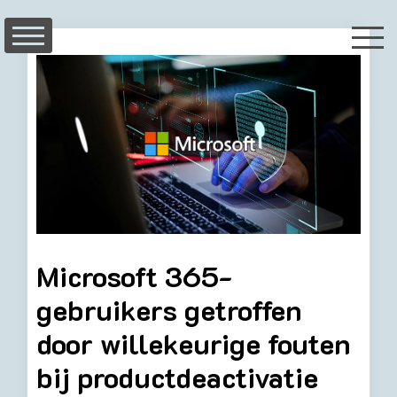
Skip
to
content
Microsoft 365-
gebruikers getroffen
door willekeurige fouten
bij productdeactivatie