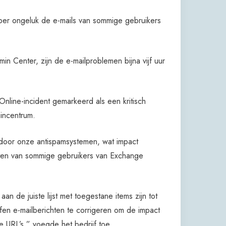
er ongeluk de e-mails van sommige gebruikers
n Center, zijn de e-mailproblemen bijna vijf uur
Online-incident gemarkeerd als een kritisch
incentrum.
 door onze antispamsystemen, wat impact
chten van sommige gebruikers van Exchange
 de juiste lijst met toegestane items zijn tot
en e-mailberichten te corrigeren om de impact
 URL’s,” voegde het bedrijf toe.