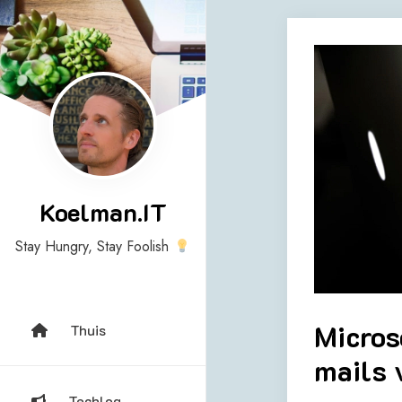
Skip
to
content
Koelman.IT
Stay Hungry, Stay Foolish
Micros
Thuis
mails 
Techlog