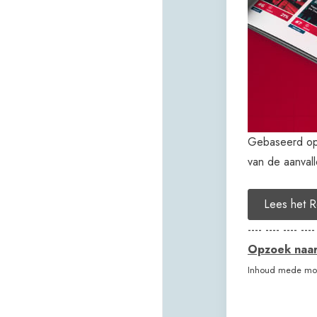
Gebaseerd op 
van de aanvall
Lees het 
---- ---- ---- ----
Opzoek naar 
Inhoud mede mog