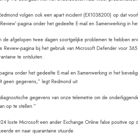
 Redmond volgen ook een apart incident (EX1038200) op dat voor
 ‘Review’-pagina onder het gedeelte E-mail en Samenwerking in het
n de afgelopen twee dagen soortgelijke problemen te hebben er
e Review-pagina bij het gebruik van Microsoft Defender voor 365
rantaine te ontsluiten.
agina onder het gedeelte E-mail en Samenwerking in het beveiligin
dt geen gegevens,” legt Redmond uit.
diagnostische gegevens van onze telemetrie om de onderliggend
an op te stellen.”
24 loste Microsoft een ander Exchange Online false positive op d
keerde en naar quarantaine stuurde.