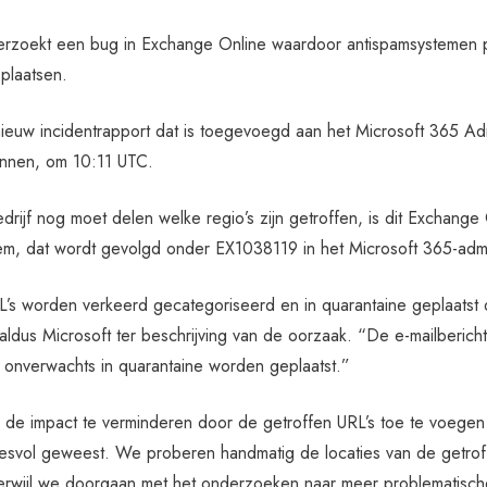
erzoekt een bug in Exchange Online waardoor antispamsystemen p
 plaatsen.
euw incidentrapport dat is toegevoegd aan het Microsoft 365 Admi
nnen, om 10:11 UTC.
rijf nog moet delen welke regio’s zijn getroffen, is dit Exchange 
em, dat wordt gevolgd onder EX1038119 in het Microsoft 365-adm
’s worden verkeerd gecategoriseerd en in quarantaine geplaatst
 aldus Microsoft ter beschrijving van de oorzaak. “De e-mailberi
 onverwachts in quarantaine worden geplaatst.”
e impact te verminderen door de getroffen URL’s toe te voegen aan
esvol geweest. We proberen handmatig de locaties van de getroff
terwijl we doorgaan met het onderzoeken naar meer problematische