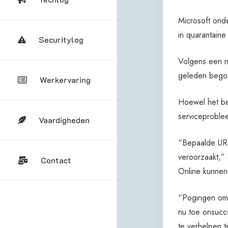
Microsoft ond
in quarantaine
Securitylog
Volgens een ni
geleden bego
Werkervaring
Hoewel het bed
serviceproble
Vaardigheden
“Bepaalde URL
veroorzaakt,”
Contact
Online kunnen
“Pogingen om d
nu toe onsucc
te verhelpen 