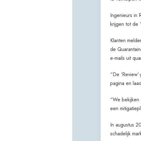
Ingenieurs in
krijgen tot de
Klanten melde
de Quarantain
e-mails uit qua
“De ‘Review’-p
pagina en laa
“We bekijken 
een mitigatiepl
In augustus 20
schadelijk mar