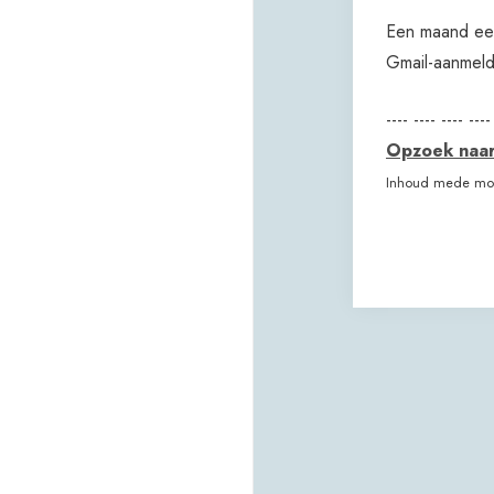
Een maand eer
Gmail-aanmeld
---- ---- ---- ----
Opzoek naar 
Inhoud mede mog