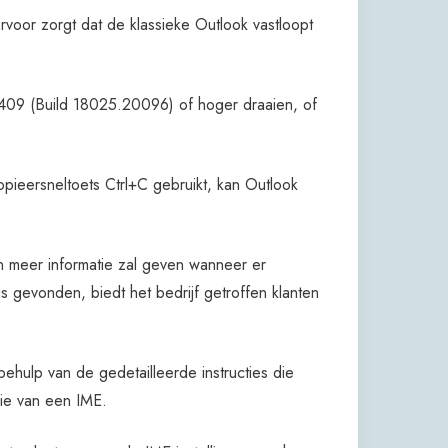
voor zorgt dat de klassieke Outlook vastloopt
409 (Build 18025.20096) of hoger draaien, of
opieersneltoets Ctrl+C gebruikt, kan Outlook
 meer informatie zal geven wanneer er
is gevonden, biedt het bedrijf getroffen klanten
hulp van de gedetailleerde instructies die
ie van een IME.