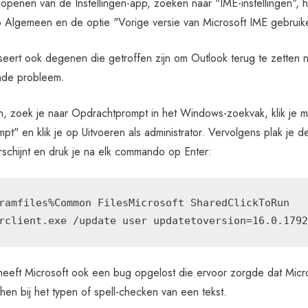
t openen van de Instellingen-app, zoeken naar "IME-instellingen", 
op Algemeen en de optie "Vorige versie van Microsoft IME gebruik
seert ook degenen die getroffen zijn om Outlook terug te zetten n
nde probleem.
n, zoek je naar Opdrachtprompt in het Windows-zoekvak, klik je 
t" en klik je op Uitvoeren als administrator. Vervolgens plak je
rschijnt en druk je na elk commando op Enter:
ramfiles%Common FilesMicrosoft SharedClickToRun

rclient.exe /update user updatetoversion=16.0.1792
heeft Microsoft ook een bug opgelost die ervoor zorgde dat Micr
en bij het typen of spell-checken van een tekst.