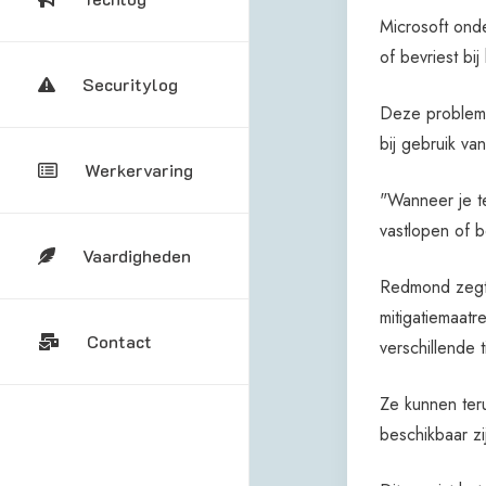
Microsoft onde
of bevriest bij
Securitylog
Deze probleme
bij gebruik va
Werkervaring
"Wanneer je te
vastlopen of b
Vaardigheden
Redmond zegt 
mitigatiemaatr
Contact
verschillende 
Ze kunnen teru
beschikbaar z