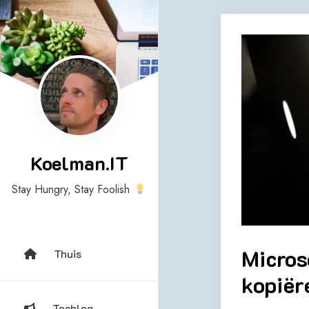
Skip
to
content
Koelman.IT
Stay Hungry, Stay Foolish
Micros
Thuis
kopiër
Techlog