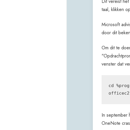
Dit vereist he
taal, klikken 
Microsoft advi
door dit beke
Om dit te doe
"Opdrachtpromp
venster dat ve
cd %prog
officec2
In september 
OneNote crash