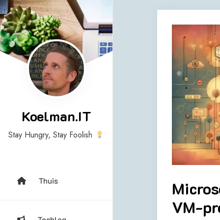
Skip
to
content
Koelman.IT
Stay Hungry, Stay Foolish
Thuis
Micros
VM-pr
Techlog