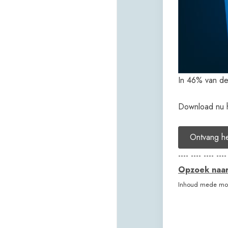
In 46% van de
Download nu he
Ontvang h
---- ---- ---- ----
Opzoek naar 
Inhoud mede mog