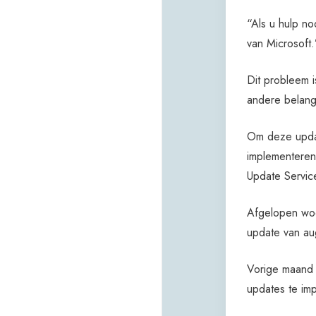
“Als u hulp no
van Microsoft.
Dit probleem 
andere belangr
Om deze updat
implementeren
Update Servic
Afgelopen woe
update van a
Vorige maand 
updates te im