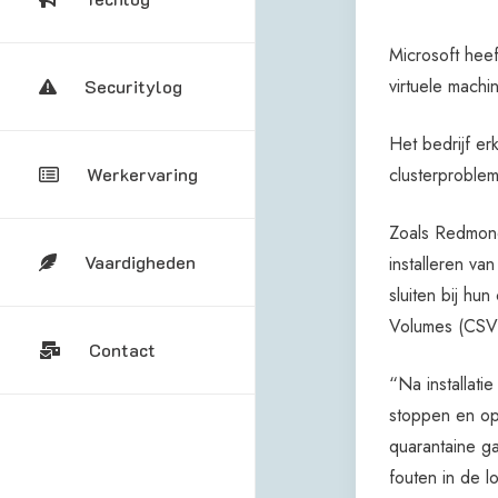
Microsoft hee
virtuele machi
Securitylog
Het bedrijf e
clusterproblem
Werkervaring
Zoals Redmond 
Vaardigheden
installeren v
sluiten bij hu
Volumes (CSV)
Contact
“Na installati
stoppen en op
quarantaine g
fouten in de l