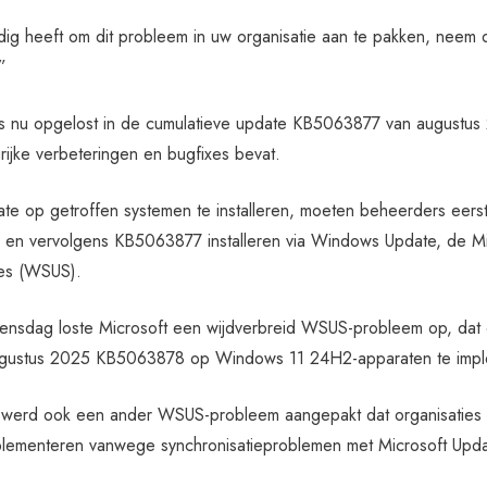
dig heeft om dit probleem in uw organisatie aan te pakken, neem 
”
is nu opgelost in de cumulatieve update KB5063877 van augustu
ijke verbeteringen en bugfixes bevat.
e op getroffen systemen te installeren, moeten beheerders eer
 en vervolgens KB5063877 installeren via Windows Update, de M
es (WSUS).
nsdag loste Microsoft een wijdverbreid WSUS-probleem op, dat o
ugustus 2025 KB5063878 op Windows 11 24H2-apparaten te impl
werd ook een ander WSUS-probleem aangepakt dat organisaties
plementeren vanwege synchronisatieproblemen met Microsoft Upda