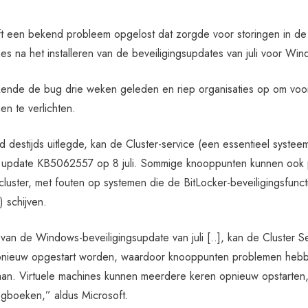
ft een bekend probleem opgelost dat zorgde voor storingen in de 
nes na het installeren van de beveiligingsupdates van juli voor W
rkende de bug drie weken geleden en riep organisaties op om vo
en te verlichten.
destijds uitlegde, kan de Cluster-service (een essentieel systee
an update KB5062557 op 8 juli. Sommige knooppunten kunnen ook
n cluster, met fouten op systemen die de BitLocker-beveiligingsfu
 schijven.
e van de Windows-beveiligingsupdate van juli [..], kan de Cluster
nieuw opgestart worden, waardoor knooppunten problemen hebben o
aan. Virtuele machines kunnen meerdere keren opnieuw opstarten, 
ogboeken,” aldus Microsoft.