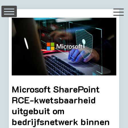
Skip
to
content
Microsoft SharePoint
RCE-kwetsbaarheid
uitgebuit om
bedrijfsnetwerk binnen