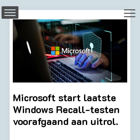
Skip
to
content
Microsoft start laatste
Windows Recall-testen
voorafgaand aan uitrol.