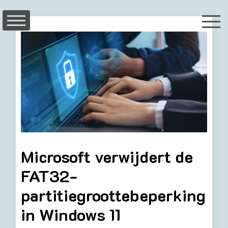
Skip
to
content
Microsoft verwijdert de
FAT32-
partitiegroottebeperking
in Windows 11