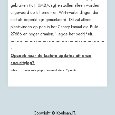
gebruiken (tot 10MB/dag) en zullen alleen worden
uitgevoerd op Ethernet- en Wi-Fi-verbindingen die
niet als beperkt zijn gemarkeerd. Dit zal alleen
plaatsvinden op pc’s in het Canary kanaal die Build
27686 en hoger draaien,” legde het bedrijf uit.
---- ---- ---- ---- ---- ---- ---- ---- ---- ---- ---- ---- ---- ---- ---
-
Opzoek naar de laatste updates uit onze
securitylog?
Inhoud mede mogelijk gemaakt door OpenAI.
Copyright © Koelman.IT.