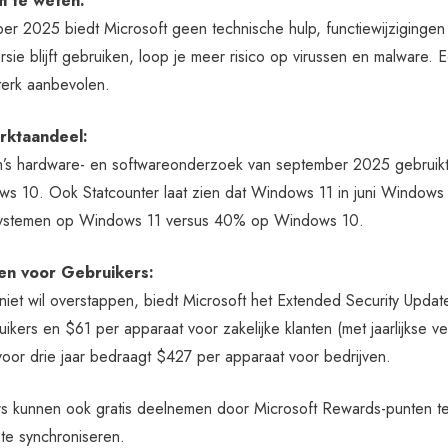
m te weten:
ber 2025 biedt Microsoft geen technische hulp, functiewijziginge
rsie blijft gebruiken, loop je meer risico op virussen en malwar
terk aanbevolen.
ktaandeel:
’s hardware- en softwareonderzoek van september 2025 gebrui
dows 10. Ook Statcounter laat zien dat Windows 11 in juni Windows 10
ystemen op Windows 11 versus 40% op Windows 10.
en voor Gebruikers:
iet wil overstappen, biedt Microsoft het Extended Security Updat
uikers en $61 per apparaat voor zakelijke klanten (met jaarlijkse ve
voor drie jaar bedraagt $427 per apparaat voor bedrijven.
rs kunnen ook gratis deelnemen door Microsoft Rewards-punten t
te synchroniseren.