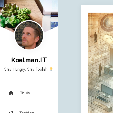
Skip
to
content
Koelman.IT
Stay Hungry, Stay Foolish
Thuis
Techlog