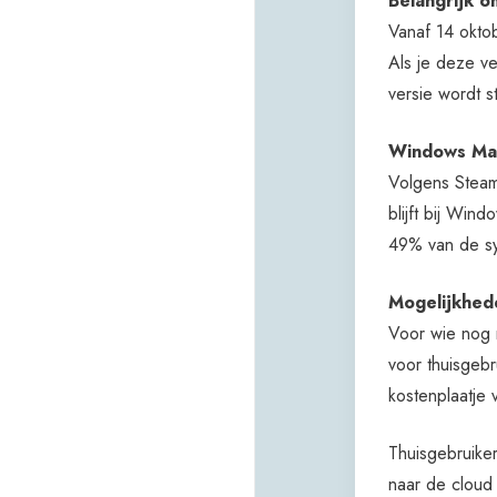
Belangrijk o
Vanaf 14 okto
Als je deze ve
versie wordt s
Windows Mar
Volgens Steam
blijft bij Win
49% van de s
Mogelijkhed
Voor wie nog n
voor thuisgebr
kostenplaatje 
Thuisgebruike
naar de cloud 