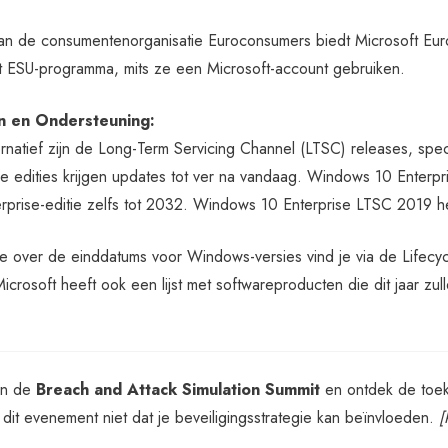
van de consumentenorganisatie Euroconsumers biedt Microsoft Euro
 ESU-programma, mits ze een Microsoft-account gebruiken.
n en Ondersteuning:
rnatief zijn de Long-Term Servicing Channel (LTSC) releases, spec
e edities krijgen updates tot ver na vandaag. Windows 10 Enterpr
rprise-editie zelfs tot 2032. Windows 10 Enterprise LTSC 2019 he
ie over de einddatums voor Windows-versies vind je via de Lifecy
crosoft heeft ook een lijst met softwareproducten die dit jaar zu
an de
Breach and Attack Simulation Summit
en ontdek de toeko
s dit evenement niet dat je beveiligingsstrategie kan beïnvloeden.
[