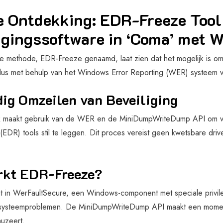
 Ontdekking: EDR-Freeze Tool
igingssoftware in ‘Coma’ met
ve methode, EDR-Freeze genaamd, laat zien dat het mogelijk is om
us met behulp van het Windows Error Reporting (WER) systeem v
ig Omzeilen van Beveiliging
 maakt gebruik van de WER en de MiniDumpWriteDump API om vei
EDR) tools stil te leggen. Dit proces vereist geen kwetsbare drive
rkt EDR-Freeze?
gt in WerFaultSecure, een Windows-component met speciale privil
systeemproblemen. De MiniDumpWriteDump API maakt een momento
auzeert.