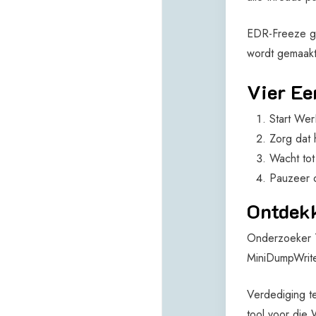
EDR-Freeze ge
wordt gemaakt,
Vier Ee
Start Wer
Zorg dat
Wacht tot
Pauzeer 
Ontdek
Onderzoeker 
MiniDumpWrite
Verdediging t
tool voor die