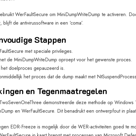
bruikt WerFaultSecure om MiniDumpWriteDump te activeren. Door
 blijft de antivirussoftware in een ‘coma’.
nvoudige Stappen
FaultSecure met speciale privileges.
 het de MiniDumpWriteDump oproept voor het gewenste proces.
 het doelproces gepauzeerd is.
onmiddellijk het proces dat de dump maakt met NtSuspendProcess
kingen en Tegenmaatregelen
TwoSevenOneThree demonstreerde deze methode op Windows 11.
Dump en WerFaultSecure. Dit benadrukt een ontwerpfout in plaat
egen EDR-Freeze is mogelijk door de WER-activiteiten goed te mon
 WerFaultSecure in kaart brengt met processen van Microsoft Defe