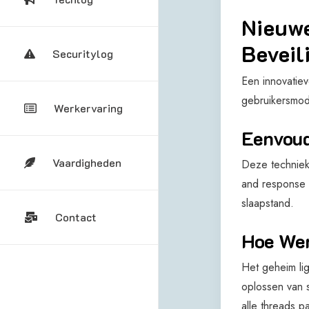
Nieuwe
Beveil
Securitylog
Een innovatie
gebruikersmod
Werkervaring
Eenvoud
Vaardigheden
Deze techniek
and response (
slaapstand.
Contact
Hoe We
Het geheim li
oplossen van 
alle threads p