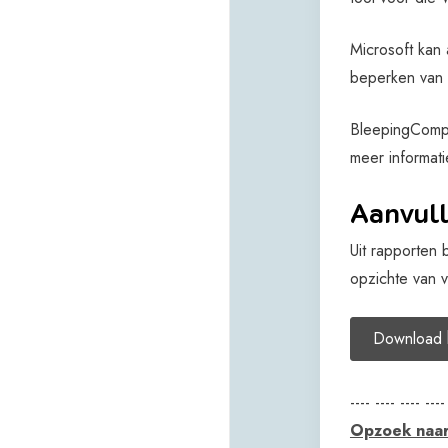
Microsoft kan
beperken van 
BleepingCompu
meer informati
Aanvull
Uit rapporten
opzichte van v
Download 
---- ---- ---- ----
Opzoek naar 