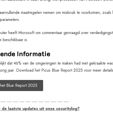
 aanvullende maatregelen nemen om misbruik te voorkomen, zoals 
parameters.
ter heeft Microsoft om commentaar gevraagd over verdedigingstech
e beschikbaar is.
ende Informatie
 blijkt dat 46% van de omgevingen te maken had met gekraakte wa
orig jaar. Download het Picus Blue Report 2025 voor meer details
het Blue Report 2025
 ---- ---- ---- ---- ---- ---- ---- ---- ---- ---- ----
de laatste updates uit onze securitylog?