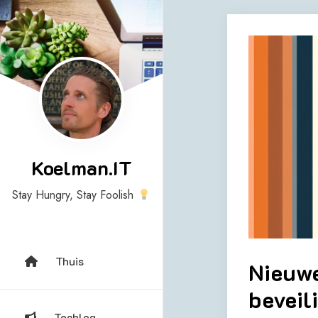
Skip
to
content
Koelman.IT
Stay Hungry, Stay Foolish
Thuis
Nieuw
beveil
Techlog