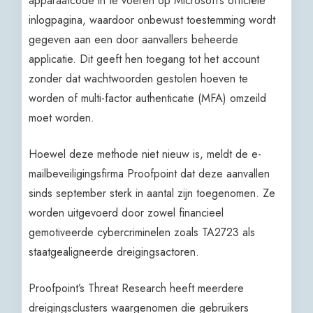
apparaatcode in te voeren op Microsoft’s officiële
inlogpagina, waardoor onbewust toestemming wordt
gegeven aan een door aanvallers beheerde
applicatie. Dit geeft hen toegang tot het account
zonder dat wachtwoorden gestolen hoeven te
worden of multi-factor authenticatie (MFA) omzeild
moet worden.
Hoewel deze methode niet nieuw is, meldt de e-
mailbeveiligingsfirma Proofpoint dat deze aanvallen
sinds september sterk in aantal zijn toegenomen. Ze
worden uitgevoerd door zowel financieel
gemotiveerde cybercriminelen zoals TA2723 als
staatgealigneerde dreigingsactoren.
Proofpoint’s Threat Research heeft meerdere
dreigingsclusters waargenomen die gebruikers