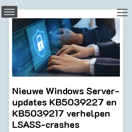
Skip
to
content
Nieuwe Windows Server-
updates KB5039227 en
KB5039217 verhelpen
LSASS-crashes