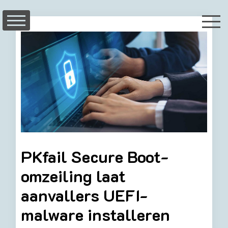
Skip
to
content
PKfail Secure Boot-
omzeiling laat
aanvallers UEFI-
malware installeren