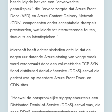
beschuldigde het van een “onverwachte
gebruikspiek” die “ervoor zorgde dat Azure Front
Door (AFD) en Azure Content Delivery Network
(CDN) componenten onder acceptabele drempels
presteerden, wat leidde tot intermitterende fouten,
time-outs en latentiepieken.”
Microsoft heeft echter sindsdien onthuld dat de
negen uur durende Azure-storing van vorige week
werd veroorzaakt door een volumetrische TCP SYN
flood distributed denial-of-service (DDoS)-aanval die
gericht was op meerdere Azure Front Door- en
CDN-sites.
“Hoewel de oorspronkelijke triggergebeurtenis een
Distributed Denial-of-Service (DDoS)-aanval was, die
onze DDoS-beschermingsmechanismen activeerde,