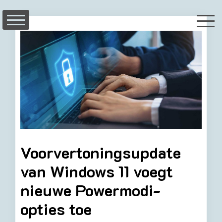
Skip
to
content
Voorvertoningsupdate
van Windows 11 voegt
nieuwe Powermodi-
opties toe