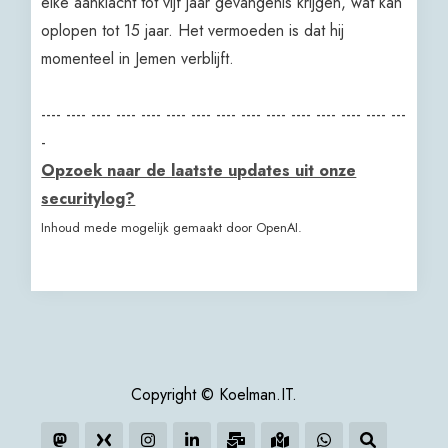
elke aanklacht tot vijf jaar gevangenis krijgen, wat kan
oplopen tot 15 jaar. Het vermoeden is dat hij
momenteel in Jemen verblijft.
---- ---- ---- ---- ---- ---- ---- ---- ---- ---- ---- ---- ---- ---- ---
-
Opzoek naar de laatste updates uit onze
securitylog?
Inhoud mede mogelijk gemaakt door OpenAI.
Copyright © Koelman.IT.