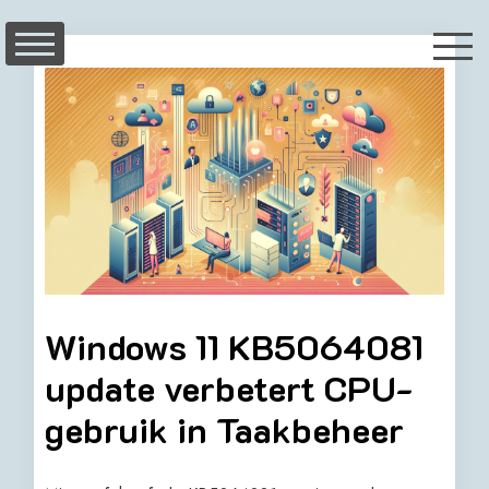
Skip
to
content
Windows 11 KB5064081
update verbetert CPU-
gebruik in Taakbeheer