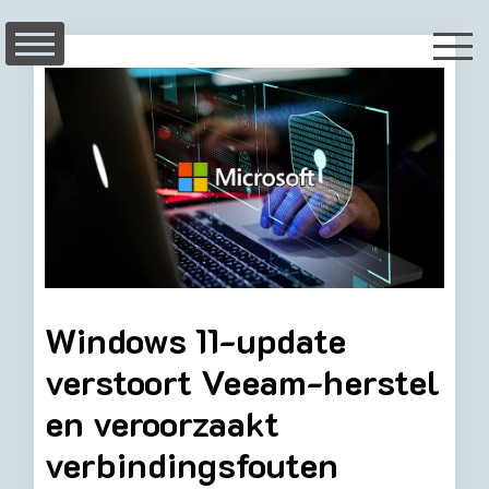
Skip
to
content
Windows 11-update
verstoort Veeam-herstel
en veroorzaakt
verbindingsfouten