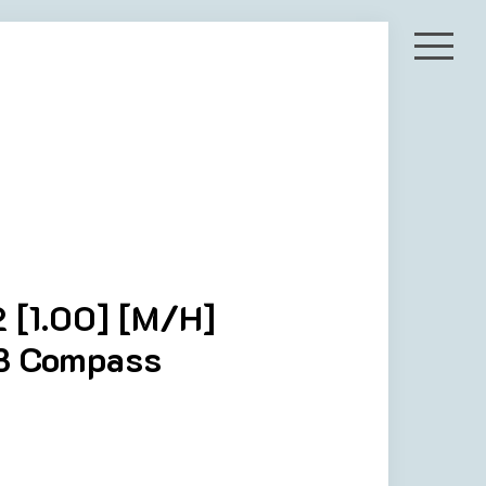
 [1.00] [M/H]
DB Compass