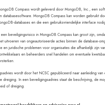
ongoDB Compass wordt geleverd door MongoDB, Inc., een softwar
an databasesoftware. MongoDB Compass kan worden gebruikt doo
ngoDB-databases en die een gebruiksvriendelijke interface nod
 een beveiligingsrisico in MongoDB Compass kan groot zijn, omdat
t uitvoeren van ongeautoriseerde acties binnen de database-omgevi
e en juridische problemen voor organisaties die afhankelijk zijn 
t ontwikkelaars en beheerders snel handelen om eventuele kwetsba
rsterken.
ngsadvies wordt door het NCSC gepubliceerd naar aanleiding van
 dreiging. In een beveiligingsadvies staat de beschrijving, de m
eid of dreiging.
maatregel beschikbaar op advisories.ncsc.nl