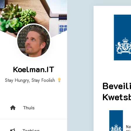
Skip
to
content
Koelman.IT
Stay Hungry, Stay Foolish
Beveil
Kwets
Thuis
Techlog