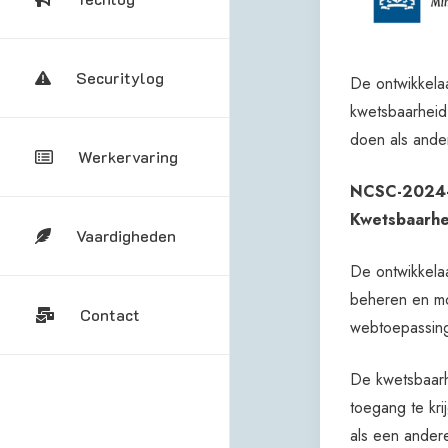
Securitylog
De ontwikkel
kwetsbaarheid 
doen als ande
Werkervaring
NCSC-2024-0
Kwetsbaarhe
Vaardigheden
De ontwikkela
beheren en mo
Contact
webtoepassinge
De kwetsbaarh
toegang te kri
als een ander