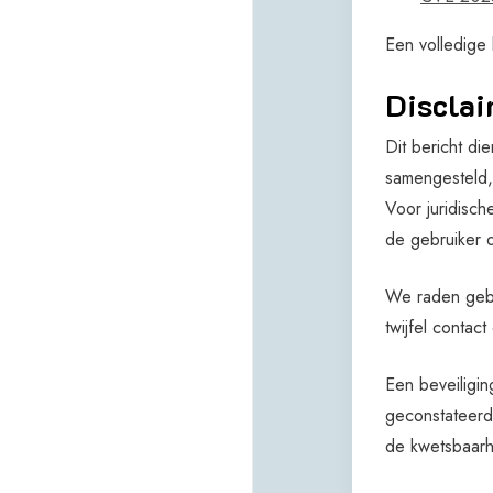
Een volledige 
Disclai
Dit bericht di
samengesteld, 
Voor juridisch
de gebruiker 
We raden gebr
twijfel contac
Een beveiligi
geconstateerde
de kwetsbaarh