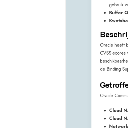
gebruik v
Buffer O
Kwetsba
Beschri
Oracle heeft 
CVSS-scores v
beschikbaarhe
de Binding Su
Getroff
Oracle Commun
Cloud Na
Cloud N
Network 