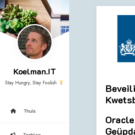
Skip
to
content
Koelman.IT
Stay Hungry, Stay Foolish
Beveil
Kwetsb
Thuis
Oracle
Geüpd
Techlog