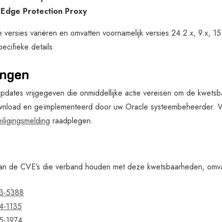
 Edge Protection Proxy
ersies variëren en omvatten voornamelijk versies 24.2.x, 9.x, 15.
ecifieke details.
ingen
updates vrijgegeven die onmiddellijke actie vereisen om de kwet
load en geïmplementeerd door uw Oracle systeembeheerder. Voo
iligingsmelding
raadplegen.
van de CVE’s die verband houden met deze kwetsbaarheden, omva
3-5388
4-1135
5-1974