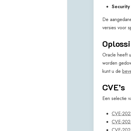
Security
De aangedane v
versies voor sp
Oploss
Oracle heeft 
worden gedown
kunt u de
beve
CVE’s
Een selectie 
CVE-202
CVE-202
CVE-202