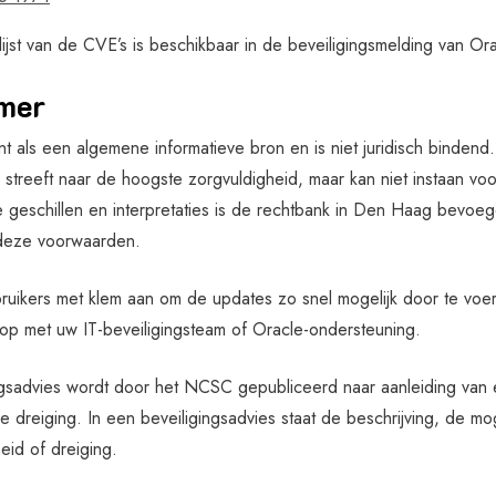
lijst van de CVE’s is beschikbaar in de beveiligingsmelding van Ora
mer
ent als een algemene informatieve bron en is niet juridisch binden
streeft naar de hoogste zorgvuldigheid, maar kan niet instaan voor
e geschillen en interpretaties is de rechtbank in Den Haag bevoe
deze voorwaarden.
uikers met klem aan om de updates zo snel mogelijk door te voe
t op met uw IT-beveiligingsteam of Oracle-ondersteuning.
ngsadvies wordt door het NCSC gepubliceerd naar aanleiding van
 dreiging. In een beveiligingsadvies staat de beschrijving, de m
eid of dreiging.