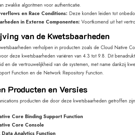
an zwakke algoritmen voor authenticatie.
verflows en Race Conditions:
Deze konden leiden tot onbedo
arheden in Externe Componenten:
Voortkomend uit het vertr
jving van de Kwetsbaarheden
kwetsbaarheden verholpen in producten zoals de Cloud Native C
oor deze kwetsbaarheden variëren van 4.3 tot 9.8. Dit benadrukt
id en de vertrouwelijkheid van de systemen, met name dankzij kw
pport Function en de Network Repository Function.
en Producten en Versies
ications producten die door deze kwetsbaarheden getroffen zijn
tive Core Binding Support Function
ative Core Console
Data Analytics Function