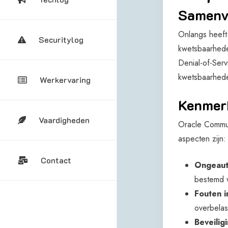
Samenv
Onlangs heeft
Securitylog
kwetsbaarhede
Denial-of-Serv
kwetsbaarhede
Werkervaring
Kenmer
Vaardigheden
Oracle Commu
aspecten zijn:
Contact
Ongeaut
bestemd 
Fouten i
overbelas
Beveilig